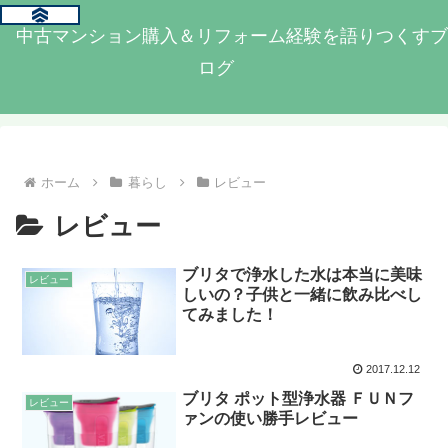
中古マンション購入＆リフォーム経験を語りつくすブ
ログ
ホーム
暮らし
レビュー
レビュー
ブリタで浄水した水は本当に美味
レビュー
しいの？子供と一緒に飲み比べし
てみました！
2017.12.12
ブリタ ポット型浄水器 ＦＵＮフ
レビュー
ァンの使い勝手レビュー