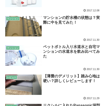
2017.12.08
マンションの貯水槽の状態は？実
マンション
際に中を見てみた！
2017.11.30
ペットボトル入り水道水と自宅マ
マンション
ンションの水道水を飲み比べてみ
た
2017.11.30
【薄畳のデメリット】踏み心地は
レビュー
硬い？詳しくレビューします！
2017.11.29
リクシルに入れたPanasonic深型