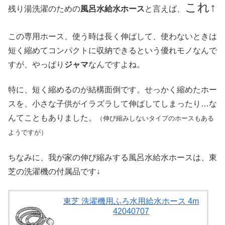
これ↑
残り湯洗濯のための
風呂水給水ホース
と言えば、
この専用ホース、使う時は長く伸ばして、使わないときは
短く縮めてコンパクトに収納できるという優れモノなんで
すが、やっぱり
ジャマ
なんですよね。
特に、短く縮めるのが結構面倒です。せっかく縮めたホー
スを、小さな子供がイラズラして伸ばしてしまったり…な
んてこともありました。
（伸び縮みしないタイプのホースもある
ようですが）
ちなみに、我が家の伸び縮みする風呂水給水ホースは、東
芝の洗濯機の付属品です↓
東芝 洗濯機用ふろ水用給水ホース 4m
42040707