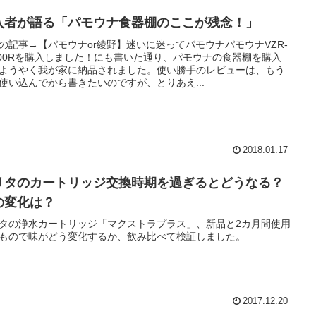
入者が語る「パモウナ食器棚のここが残念！」
の記事→【パモウナor綾野】迷いに迷ってパモウナパモウナVZR-
200Rを購入しました！にも書いた通り、パモウナの食器棚を購入
ようやく我が家に納品されました。使い勝手のレビューは、もう
使い込んでから書きたいのですが、とりあえ...
2018.01.17
リタのカートリッジ交換時期を過ぎるとどうなる？
の変化は？
タの浄水カートリッジ「マクストラプラス」、新品と2カ月間使用
もので味がどう変化するか、飲み比べて検証しました。
2017.12.20