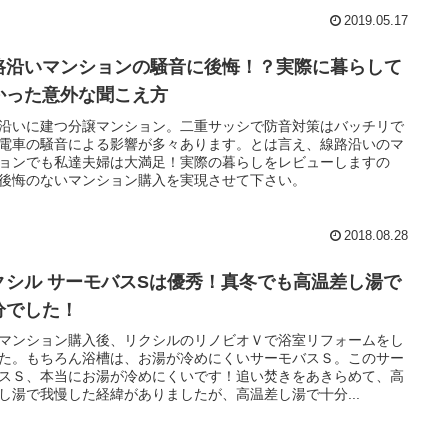
2019.05.17
路沿いマンションの騒音に後悔！？実際に暮らして
かった意外な聞こえ方
沿いに建つ分譲マンション。二重サッシで防音対策はバッチリで
電車の騒音による影響が多々あります。とは言え、線路沿いのマ
ョンでも私達夫婦は大満足！実際の暮らしをレビューしますの
後悔のないマンション購入を実現させて下さい。
2018.08.28
クシル サーモバスSは優秀！真冬でも高温差し湯で
分でした！
マンション購入後、リクシルのリノビオＶで浴室リフォームをし
た。もちろん浴槽は、お湯が冷めにくいサーモバスＳ。このサー
スＳ、本当にお湯が冷めにくいです！追い焚きをあきらめて、高
し湯で我慢した経緯がありましたが、高温差し湯で十分...