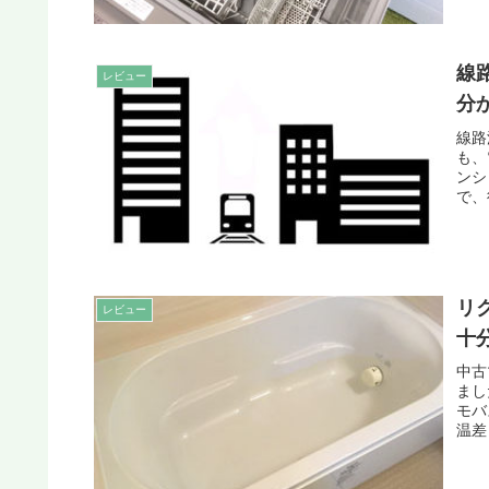
線
レビュー
分
線路
も、
ンシ
で、
リ
レビュー
十
中古
まし
モバ
温差