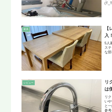
(T
【
家具
入
5人
ステ
な部
リ
レビュー
は
リク
いや
と一
参考