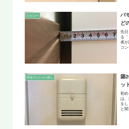
パ
レビュー
ど
先日
る「
者が
コン
築
中古マンション探し
ッ
初め
は、
をし
と聞