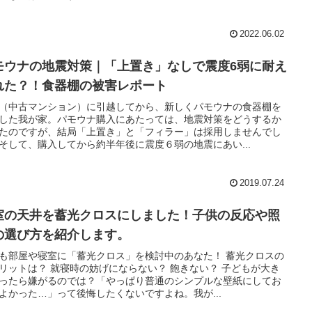
2022.06.02
モウナの地震対策｜「上置き」なしで震度6弱に耐え
れた？！食器棚の被害レポート
（中古マンション）に引越してから、新しくパモウナの食器棚を
した我が家。パモウナ購入にあたっては、地震対策をどうするか
たのですが、結局「上置き」と「フィラー」は採用しませんでし
そして、購入してから約半年後に震度６弱の地震にあい...
2019.07.24
室の天井を蓄光クロスにしました！子供の反応や照
の選び方を紹介します。
も部屋や寝室に「蓄光クロス」を検討中のあなた！ 蓄光クロスの
リットは？ 就寝時の妨げにならない？ 飽きない？ 子どもが大き
ったら嫌がるのでは？「やっぱり普通のシンプルな壁紙にしてお
よかった…」って後悔したくないですよね。我が...