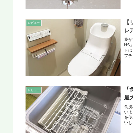
【
レビュー
レ
我が
HS
トは
フチ
「
レビュー
最
食洗
いよ
を使
いし