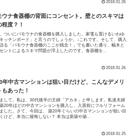
2018.01.26
モウナ食器棚の背面にコンセント。壁とのスキマは
の程度？！
、ついにパモウナの食器棚を購入しました。家電も置けるいわゆ
キッチンボード」と言うのでしょうか。↓これです。そして、購入
語る「パモウナ食器棚のここが残念！」でも書いた通り、幅木と
セントによるスキマ問題が浮上したのです。食器棚を...
2018.01.26
20年中古マンションは狙い目だけど、こんなデメリ
トもあった！
まして。私は、30代後半の主婦「アカネ」と申します。私達夫婦
築20年ほどの中古マンションを購入し、入居前にフルリフォーム
ました。さて、今回は、 築20年ぐらいの中古マンションが狙い目
くけど、本当に後悔しない？ 本当は新築や築...
2018.01.25