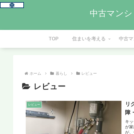
中古マンシ
TOP
住まいを考える
中古マ
ホーム
暮らし
レビュー
レビュー
リ
レビュー
障
キッ
が家
が、