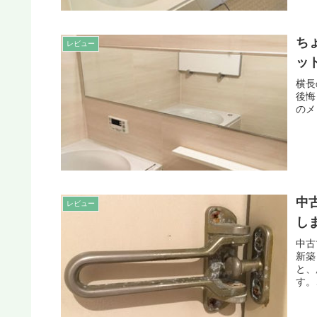
ち
レビュー
ッ
横長
後悔
のメ
中
レビュー
し
中古
新築
と、
す。