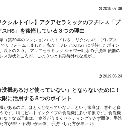
2019.07.09
リクシルトイレ】アクアセラミックのフチレス「プ
アスHS」を後悔している３つの理由
家（築20年のマンション）のトイレを、リクシルの「プレアス
」でリフォームしました。私が「プレアスHS」に期待したポイン
、以下の３点。 アクアセラミック シャワー吐水の手洗鉢 便器の
レス形状ところが、この３つとも期待外れな点が...
2019.06.24
食洗機あるけど使っていない」とならないために！
大限に活用する８つのポイント
機があるのに、ほとんど使っていない…という家庭は、意外と多
うです。特にビルトインタイプの食洗機に多い印象です。食洗機
わなくなる理由は、 食器がうまくセッティングできず面倒、手洗
た方が早い 予洗いが面倒、手洗いした方が早い 汚...