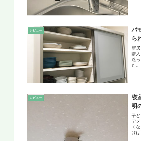
パ
レビュー
ら
新居
購入
迷っ
た。
寝
レビュー
明
子ど
デメ
くな
けば