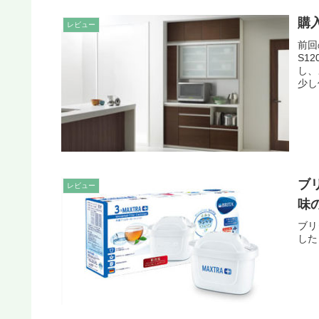
購
レビュー
前回
S1
し、
少し
ブ
レビュー
味
ブリ
した