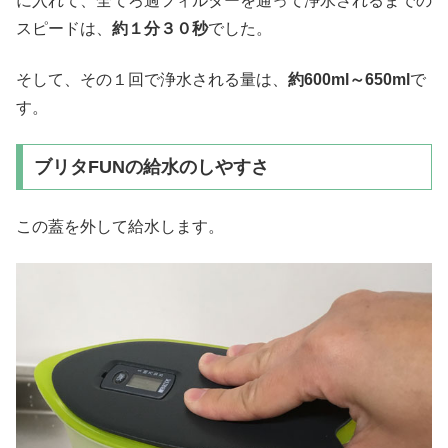
に入れて、全てろ過フィルターを通って浄水されるまでの
スピードは、
約１分３０秒
でした。
そして、その１回で浄水される量は、
約600ml～650ml
で
す。
ブリタFUNの給水のしやすさ
この蓋を外して給水します。