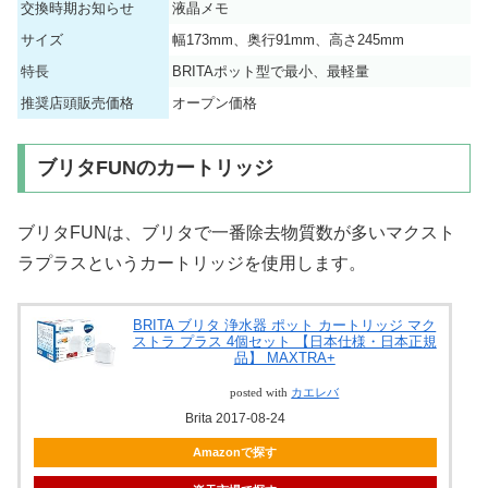
交換時期お知らせ
液晶メモ
サイズ
幅173mm、奥行91mm、高さ245mm
特長
BRITAポット型で最小、最軽量
推奨店頭販売価格
オープン価格
ブリタFUNのカートリッジ
ブリタFUNは、ブリタで一番除去物質数が多いマクスト
ラプラスというカートリッジを使用します。
BRITA ブリタ 浄水器 ポット カートリッジ マク
ストラ プラス 4個セット 【日本仕様・日本正規
品】 MAXTRA+
posted with
カエレバ
Brita 2017-08-24
Amazonで探す