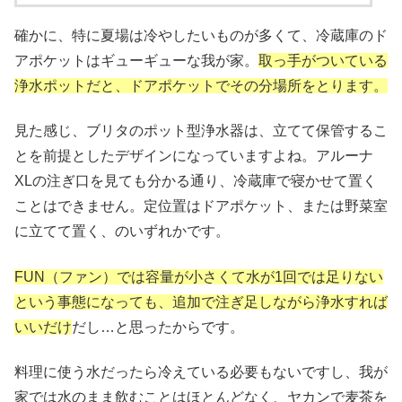
確かに、特に夏場は冷やしたいものが多くて、冷蔵庫のド
アポケットはギューギューな我が家。
取っ手がついている
浄水ポットだと、ドアポケットでその分場所をとります。
見た感じ、ブリタのポット型浄水器は、立てて保管するこ
とを前提としたデザインになっていますよね。アルーナ
XLの注ぎ口を見ても分かる通り、冷蔵庫で寝かせて置く
ことはできません。定位置はドアポケット、または野菜室
に立てて置く、のいずれかです。
FUN（ファン）では容量が小さくて水が1回では足りない
という事態になっても、追加で注ぎ足しながら浄水すれば
いいだけ
だし…と思ったからです。
料理に使う水だったら冷えている必要もないですし、我が
家では水のまま飲むことはほとんどなく、ヤカンで麦茶を