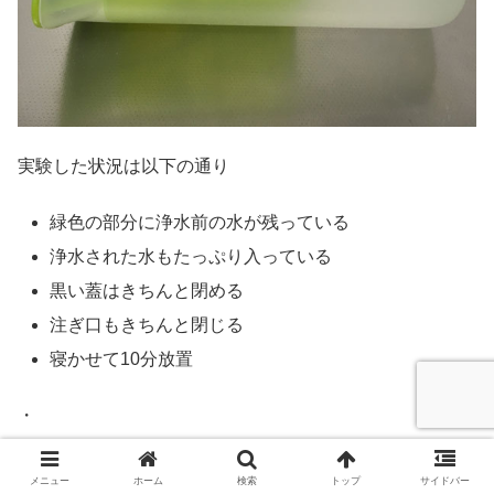
実験した状況は以下の通り
緑色の部分に浄水前の水が残っている
浄水された水もたっぷり入っている
黒い蓋はきちんと閉める
注ぎ口もきちんと閉じる
寝かせて10分放置
・
・
・
メニュー
ホーム
検索
トップ
サイドバー