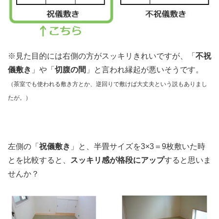
※見た目的には右側の方がスッキリきれいですが、「
不祝
儀敷き
」や「
切腹の間
」と言われ縁起が悪いそうです。
（茶室でも使われる敷き方とか、逆回りで敷けば大丈夫という説もありまし
たが。）
左側の「
祝儀敷き
」と、半畳サイズを3×3＝9枚敷いた時
とを比較すると、
スッキリ感が格段にアップ
すると思いま
せんか？