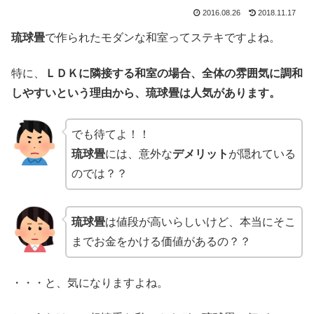
2016.08.26
2018.11.17
琉球畳
で作られたモダンな和室ってステキですよね。
特に、
ＬＤＫに隣接する和室の場合、全体の雰囲気に調和
しやすいという理由から、琉球畳は人気があります。
でも待てよ！！
琉球畳
には、意外な
デメリット
が隠れている
のでは？？
琉球畳
は値段が高いらしいけど、本当にそこ
までお金をかける価値があるの？？
・・・と、気になりますよね。