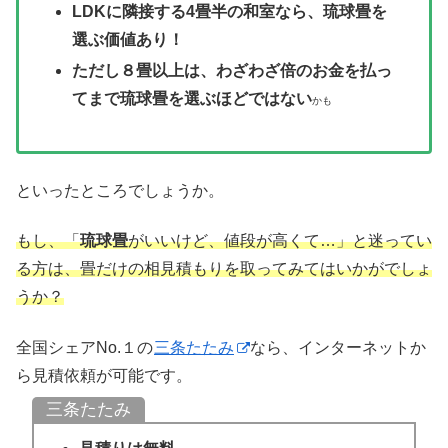
LDKに隣接する4畳半の和室なら、琉球畳を
選ぶ価値あり！
ただし８畳以上は、わざわざ倍のお金を払っ
てまで琉球畳を選ぶほどではない
かも
といったところでしょうか。
もし、「
琉球畳
がいいけど、値段が高くて…」と迷ってい
る方は、畳だけの相見積もりを取ってみてはいかがでしょ
うか？
全国シェアNo.１の
三条たたみ
なら、インターネットか
ら見積依頼が可能です。
三条たたみ