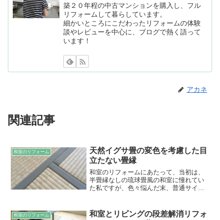
築２０年程の中古マンションを購入し、フル
リフォームして暮らしています。
細かいところにこだわったリフォームの体験
談やレビューを中心に、ブログで熱く語って
います！
アカネ
関連記事
天然イグサ畳の変色を考慮した目
和室のリフォーム
立たない畳縁
和室のリフォームにあたって、当初は、
半畳縁なしの琉球畳風の和室に憧れてい
た私ですが、色々悩んだ末、普通サイズ
の縁（ふち・へり）がある畳にすること
にしました。過去記事 半畳縁なし畳（琉
球畳風）のメリットとデメリットのまと
和室とリビングの段差解消リフォ
和室のリフォーム
め 琉球畳風をやめて、...