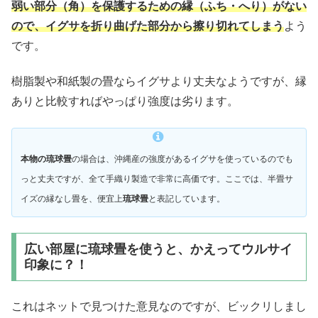
弱い部分（角）を保護するための縁（ふち・へり）がない
ので、イグサを折り曲げた部分から擦り切れてしまう
よう
です。
樹脂製や和紙製の畳ならイグサより丈夫なようですが、縁
ありと比較すればやっぱり強度は劣ります。
本物の
琉球畳
の場合は、沖縄産の強度があるイグサを使っているのでも
っと丈夫ですが、全て手織り製造で非常に高価です。ここでは、半畳サ
イズの縁なし畳を、便宜上
琉球畳
と表記しています。
広い部屋に琉球畳を使うと、かえってウルサイ
印象に？！
これはネットで見つけた意見なのですが、ビックリしまし