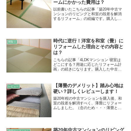
ームにかかった費用は？
以前書いたこちらの記事「築20年中古マ
ンションのリビングと和室の段差を解消
するリフォーム」の続編です。購入した
中古マンションのリビングと隣接する和
室が一段高くなっていたのですが、入居
前のリフォームで、思い切ってその段差
も解消しました！この段...
時代に逆行！洋室を和室（畳）に
間取り
リフォームした理由とその内容と
は？
こちらの記事「4LDKマンション 寝室は
どこにする？用途に応じたリフォーム計
画」の続きになります。購入した中古マ
ンションは、窓のある和室だったことも
あり、そこに布団を敷いて寝ようと思っ
ていました。でも、 和室がLDKに隣接し
【薄畳のデメリット】踏み心地は
レビュー
ている 和室は日...
硬い？詳しくレビューします！
築20年程の中古マンションを購入後、和
室の段差を解消すべく、薄畳にリフォー
ムしました。（念のため・・・薄畳と言
っても、フローリングの上にポンと敷け
る置き畳ではありません。畳屋さんがき
ちんと採寸・調整して、埋め込むタイプ
の畳です。）↓過去記事...
築20年中古マンションのリビング
和室のリフォーム