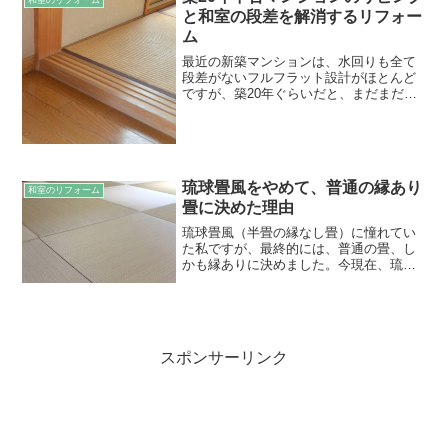
と和室の段差を解消するリフォー
ム
最近の新築マンションは、水回りも全て
段差がないフルフラット設計がほとんど
ですが、築20年ぐらいだと、まだまだ段
差があるマンションが多いようです。私
たちが購入した中古マンション（1997年
築）も、浴室と洗面室、そして和室に段
差がありました。こ...
琉球畳風をやめて、普通の縁あり
和室のリフォーム
畳に決めた理由
琉球畳風（半畳の縁なし畳）に憧れてい
た私ですが、最終的には、普通の畳、し
かも縁ありに決めました。今現在、琉球
畳風にしようかどうしようか迷っている
方の参考になればと思い、その辺の経緯
についてまとめました。
スポンサーリンク