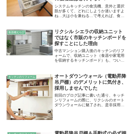
システムキッチンの食洗機、意外と選択
肢が多くて、どれにしようか迷いますよ
ね…大は小を兼ねる…で考えれば、食洗
機は深型を選んでおけば間違いないのか
な？と思いますが、やっぱり気になるの
は、価格のこと。深型の方が高いんです
リクシル シエラの収納ユニット
食器棚えらび
が、単純に食洗機本体の金...
ではなく市販のキッチンボードを
探すことにした理由
中古マンション購入後のキッチンのリフ
ォームで、収納ユニット（食器や家電用
を収納するキッチンボード）も、ついで
にリクシルのシエラでそろえよう！と思
っていたのですが・・・・前回までの参
考記事 リクシル シエラの収納ユニット
オートダウンウォール（電動昇降
キッチンのリフォーム
（カップボード＆家電収...
吊戸棚）のデメリットに気付き、
採用しませんでした
前回のブログ記事に書いた通り、キッチ
ンリフォームの際に、リクシルのオート
ダウンウォールに魅了され、是非採用し
たい！！と思っていました。（そのブロ
グ記事はこちら→キッチンのオートダウ
ンウォール（電動昇降吊戸棚）のメリッ
ト・魅力）オートダウンウ...
電動昇降吊戸棚＆手動式の必ず押
キッチンのリフォーム