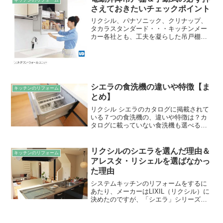
さえておきたいチェックポイント
リクシル、パナソニック、クリナップ、
タカラスタンダード・・・キッチンメー
カー各社とも、工夫を凝らした吊戸棚を
作っています。前回のブログ記事 キッチ
ンのオートダウンウォール（電動昇降吊
戸棚）のメリット・魅力 オートダウンウ
ォール（電動昇降吊戸...
シエラの食洗機の違いや特徴【ま
キッチンのリフォーム
とめ】
リクシル シエラのカタログに掲載されて
いる７つの食洗機の、違いや特徴は？カ
タログに載っていない食洗機も選べる？
食洗機を選ぶにあたって、ポイントとな
る情報をまとめてみました。
リクシルのシエラを選んだ理由＆
キッチンのリフォーム
アレスタ・リシェルを選ばなかっ
た理由
システムキッチンのリフォームをするに
あたり、メーカーはLIXIL（リクシル）に
決めたのですが、「シエラ」シリーズか
それとも「アレスタ」や「リシェル」シ
リーズか・・・実は最後の最後まで、迷