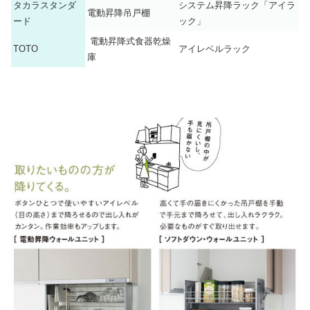
タカラスタンダ
システム昇降ラック「アイラ
電動昇降吊戸棚
ード
ック」
電動昇降式食器乾燥
TOTO
アイレベルラック
庫