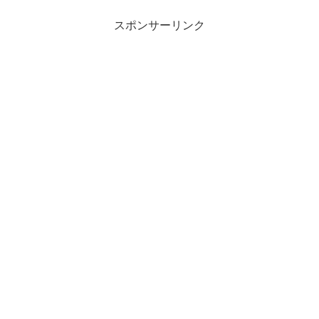
いが生じてやまないポイントでした
（笑）同様に悩んでいる...
スポンサーリンク