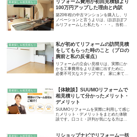
リフォーム費用が初回見積額より
業者探し＆相見積もり
100万円アップした理由と内訳
築20年程の中古マンションを購入し、リ
ノベーションと言うよりは、ほぼほぼフ
ルリフォームした私たち・・・。当初の
リフォーム見積額は350万円でしたが、最
終的には450万円でした。 100万円もアッ
プ！？なんで！？ リフォーム業者の見積
私が初めてリフォームの訪問見積
りが甘す...
業者探し＆相見積もり
をしてもらった時のこと（プロの
腕前と私の反省点）
リフォームの立会い見積りは、実際にか
かる工事費用をより正確に出すために、
必要不可欠なステップです。 家に来ても
らって見積書を出してもらったら、断れ
なくなるのでは？ 初めてのリフォームで
よく分からないけど、とりあえず来ても
【体験談】SUUMOリフォームで
業者探し＆相見積もり
らえばいいの？ リフ...
相見積りして分かったメリット・
デメリット
SUUMOリフォームを実際に利用して感じ
たメリット・デメリットをまとめた体験
談です。口コミ・評判が気になる方は要
チェック！
リショップナビでリフォーム一括
業者探し＆相見積もり