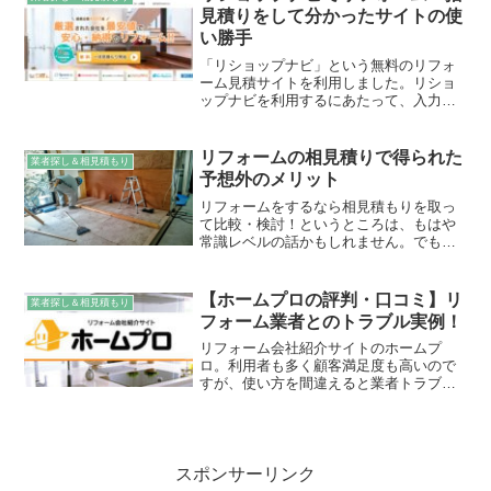
見積りをして分かったサイトの使
い勝手
「リショップナビ」という無料のリフォ
ーム見積サイトを利用しました。リショ
ップナビを利用するにあたって、入力が
必要になる情報は何か？見積り申込み後
は、どの程度、営業の電話がかかってく
るのか？実際に見積り依頼した私が、詳
リフォームの相見積りで得られた
業者探し＆相見積もり
細レビューをまとめました。
予想外のメリット
リフォームをするなら相見積もりを取っ
て比較・検討！というところは、もはや
常識レベルの話かもしれません。でも、
相見積もりは、１番安いリフォーム会社
を選ぶためだけのものではありません。
私は３社から相見積もりを取りました
【ホームプロの評判・口コミ】リ
業者探し＆相見積もり
が、自分が想像もしていなか...
フォーム業者とのトラブル実例！
リフォーム会社紹介サイトのホームプ
ロ。利用者も多く顧客満足度も高いので
すが、使い方を間違えると業者トラブル
につながる危険性もあります。これから
相見積もりを取る方は、くれぐれもご注
意ください！
スポンサーリンク