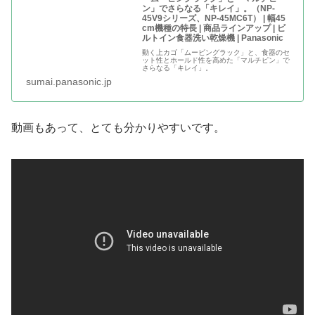
ン」でさらなる「キレイ」。（NP-
45V9シリーズ、NP-45MC6T） | 幅45
cm機種の特長 | 商品ラインアップ | ビ
ルトイン食器洗い乾燥機 | Panasonic
動く上カゴ「ムービングラック」と、食器のセ
ット性とホールド性を高めた「マルチピン」で
さらなる「キレイ」。
sumai.panasonic.jp
動画もあって、とても分かりやすいです。