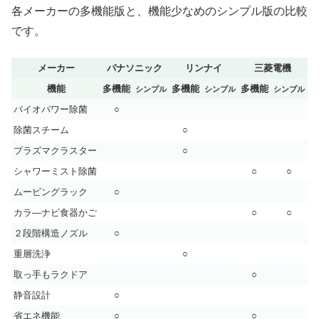
各メーカーの多機能版と、機能少なめのシンプル版の比較
です。
メーカー
パナソニック
リンナイ
三菱電機
機能
多機能
多機能
多機能
シンプル
シンプル
シンプル
バイオパワー除菌
○
除菌スチーム
○
プラズマクラスター
○
シャワーミスト除菌
○
○
ムービングラック
○
カラ―ナビ食器かご
○
○
２段階構造ノズル
○
重層洗浄
○
取っ手もラクドア
○
静音設計
○
省エネ機能
○
○