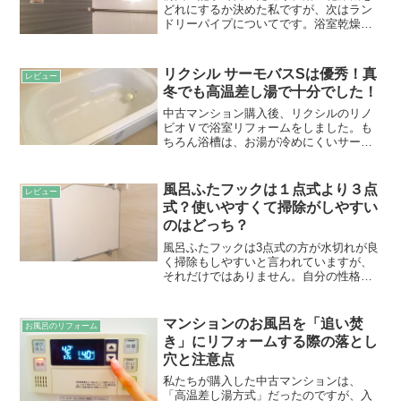
どれにするか決めた私ですが、次はラン
ドリーパイプについてです。浴室乾燥機
を入れた場合、セットでついてくるラン
ドリーパイプ、これの取付位置について
考えたことはありますか？というか、メ
リクシル サーモバスSは優秀！真
レビュー
ーカーによってはセットで...
冬でも高温差し湯で十分でした！
中古マンション購入後、リクシルのリノ
ビオＶで浴室リフォームをしました。も
ちろん浴槽は、お湯が冷めにくいサーモ
バスＳ。このサーモバスＳ、本当にお湯
が冷めにくいです！追い焚きをあきらめ
て、高温差し湯で我慢した経緯がありま
風呂ふたフックは１点式より３点
レビュー
したが、高温差し湯で十分...
式？使いやすくて掃除がしやすい
のはどっち？
風呂ふたフックは3点式の方が水切れが良
く掃除もしやすいと言われていますが、
それだけではありません。自分の性格や
使い方に応じたフックの選び方と、我が
家の３点式フックの使い勝手レビューを
ご紹介します。
マンションのお風呂を「追い焚
お風呂のリフォーム
き」にリフォームする際の落とし
穴と注意点
私たちが購入した中古マンションは、
「高温差し湯方式」だったのですが、入