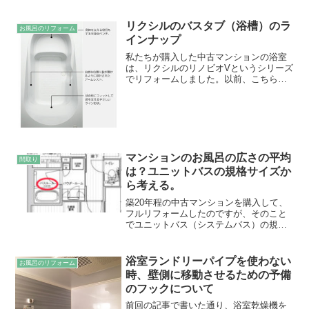
リクシルのバスタブ（浴槽）のラ
お風呂のリフォーム
インナップ
私たちが購入した中古マンションの浴室
は、リクシルのリノビオVというシリーズ
でリフォームしました。以前、こちらの
ブログ記事→バスタブ内に段差がある
「エコベンチ浴槽」が魅力的 で書いた通
り、リクシルのエコベンチ浴槽のメリッ
トに魅かれたのですが、...
マンションのお風呂の広さの平均
間取り
は？ユニットバスの規格サイズか
ら考える。
築20年程の中古マンションを購入して、
フルリフォームしたのですが、そのこと
でユニットバス（システムバス）の規格
サイズというものの存在を初めて知りま
した。今回のブログ記事では、そのマン
ションのお風呂の広さ・サイズについて
浴室ランドリーパイプを使わない
お風呂のリフォーム
考えてみます。ユニット...
時、壁側に移動させるための予備
のフックについて
前回の記事で書いた通り、浴室乾燥機を